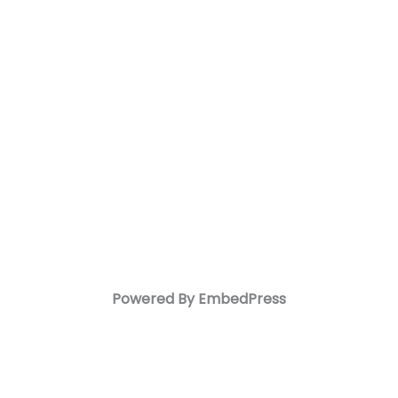
Skip
to
content
Powered By EmbedPress